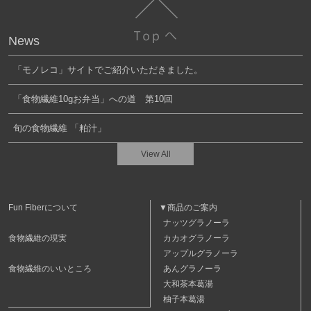
News
「モノレコ」サイトでご紹介いただきました。
「食物繊維10gお弁当」への道 第10回
旬の食物繊維 「粕汁」
View All
Fun Fiberについて
▼商品のご案内
ナッツグラノーラ
カカオグラノーラ
食物繊維の現実
アップルグラノーラ
あんグラノーラ
食物繊維のいいところ
大和茶本葛湯
柚子本葛湯